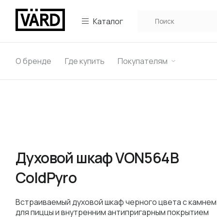
Каталог
О бренде
Где купить
Покупателям
Духовой шкаф VON564B
ColdPyro
Вcтраиваемый духовой шкаф черного цвета с камнем
для пиццы и внутренним антипригарным покрытием