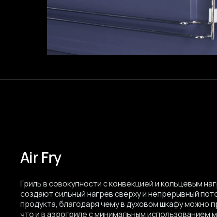
Air Fry
Гриль в совокупности с конвекцией и кольцевым н
создают сильный нагрев сверху и непрерывный пото
продукта, благодаря чему в духовом шкафу можно п
что и в аэрогриле с минимальным использованием м