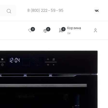
8 (800) 222 - 59 - 95
Корзина
0
0
0
0₽