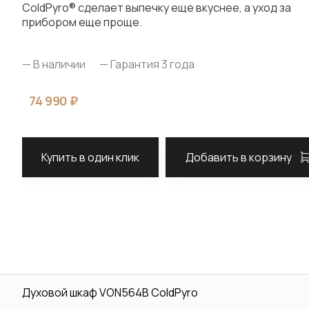
ColdPyro® сделает выпечку еще вкуснее, а уход за
прибором еще проще.
— В наличии
— Гарантия 3 года
74 990 ₽
Купить в один клик
Добавить в корзину
Духовой шкаф VON564B ColdPyro