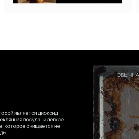
торой является диоксид
еклянная посуда, и лёгкое
в, которое очищается не
ды.