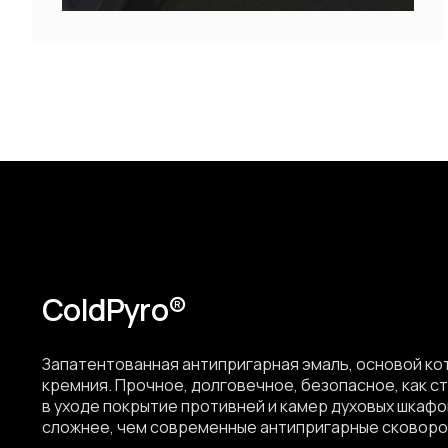
ColdPyro®
Запатентованная антипригарная эмаль, основой ко
кремния. Прочное, долговечное, безопасное, как ст
в уходе покрытие противней и камер духовых шкафо
сложнее, чем современные антипригарные сковоро