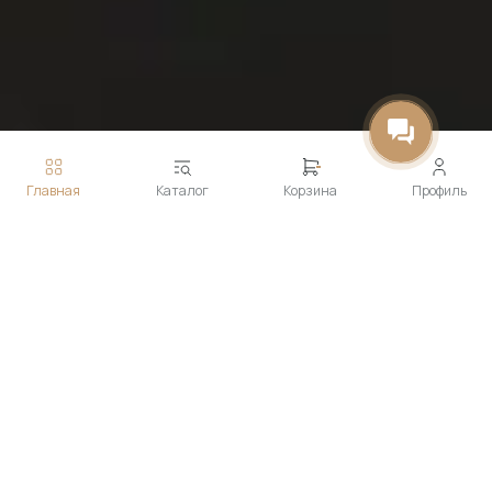
Главная
Каталог
Корзина
Профиль
Технологии
IDOS
Стиральная машина с функцией автодозировки самостоятельно
определяет необходимое количество моющего средства в
зависимости от веса и типа стираемого белья для качественной и
более экономной стирки.