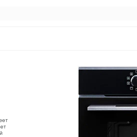
еет
ает
й