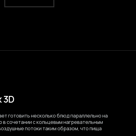
х 3D
ает готовить несколько блюд параллельно на
р в сочетании с кольцевым нагревательным
оздушные потоки таким образом, что пища
.