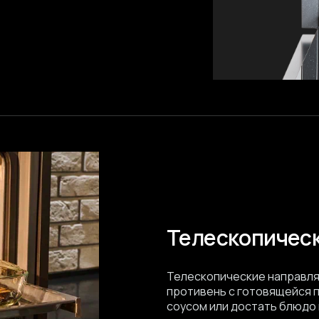
Телескопичес
Телескопические направля
противень с готовящейся п
соусом или достать блюдо