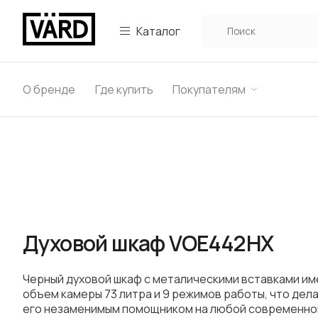
Каталог
О бренде
Где купить
Покупателям
Духовой шкаф VOE442HX
Черный духовой шкаф с металическими вставками им
объем камеры 73 литра и 9 режимов работы, что дел
его незаменимым помощником на любой современно