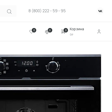
8 (800) 222 - 59 - 95
Корзина
0
0
0
0₽