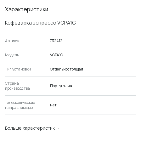
Характеристики
Кофеварка эспрессо VCPA1C
Артикул
732412
Модель
VCPA1C
Тип установки
Отдельностоящая
Страна
Португалия
производства
Телескопические
нет
направляющие
Больше характеристик