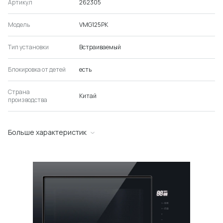
Артикул
262305
Модель
VMG125PK
Тип установки
Встраиваемый
Блокировка от детей
есть
Страна
Китай
производства
Больше характеристик